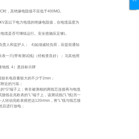
0℃时，其绝缘电阻值不应低于400MΩ。
KV及以下电力电缆的绝缘电阻值，在电缆温度为
该电缆是否可继续运行。安全措施应足够)。
责人和监护人； 4)如须减轻负荷，应提前通知
欧表一只(带有测试线)（经检查良好）； 3)其他用
接地线 4）悬挂标示牌
较长电容量较大的不少于2min；
芯附近的污垢；
的“G”端子上；将非被测相的两线芯连接再与电缆
线在兆欧表的“L”端子上，该测试线(“L”线)另一
动兆欧表摇把达120r/min，将“L”线与线芯接
，然后进行放电；
。