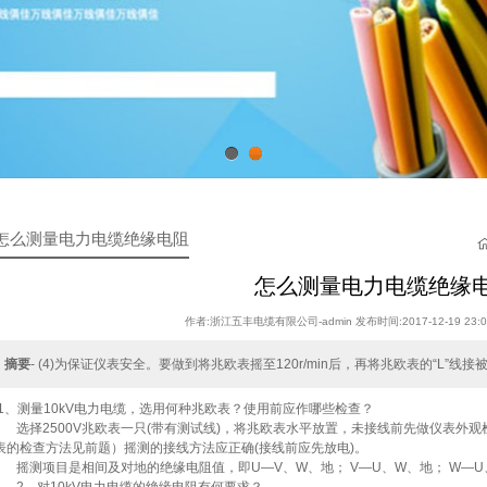
1
2
怎么测量电力电缆绝缘电阻
怎么测量电力电缆绝缘
作者:浙江五丰电缆有限公司-admin 发布时间:2017-12-19 23:0
摘要
- (4)为保证仪表安全。要做到将兆欧表摇至120r/min后，再将兆欧表的“L”
1、测量10kV电力电缆，选用何种兆欧表？使用前应作哪些检查？
选择2500V兆欧表一只(带有测试线)，将兆欧表水平放置，未接线前先做仪表外
表的检查方法见前题）摇测的接线方法应正确(接线前应先放电)。
摇测项目是相间及对地的绝缘电阻值，即U—V、W、地； V—U、W、地； W—U