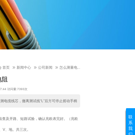
首页
新闻中心
公司新闻
怎么测量电...
电阻
7:44 访问量:7393次
线接被测电缆线芯，撤离测试线“L”后方可停止摇动手柄
联
观检查及开路、短路试验，确认兆欧表完好。（兆欧
系
我
、V、地。共三次。
们