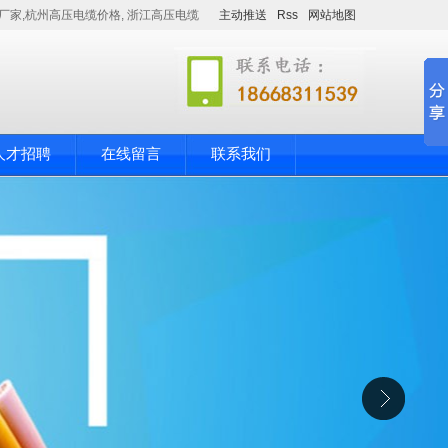
厂家,杭州高压电缆价格, 浙江高压电缆
主动推送
Rss
网站地图
人才招聘
在线留言
联系我们