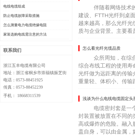
电线电缆组成
伴随着网络技术的不
建设、FTTH光纤到
防止电缆故障采取措施
越来越高，那么光纤光
怎么测量电力电缆绝缘电阻
质与企业背景。主要看是
家装选购电线需注意的方法
怎么看光纤光缆品质
联系我们
众所周知，在综合布
综合布线工程的使用寿
浙江五丰电缆有限公司
地址：浙江省桐乡市崇福镇振芝街
光纤做为远距离的传输
电话：0573-88451925
重量轻、体积小、传输
传真：0573-88452239
手机：
18668311539
浅谈为什么电线电缆固定头
电缆密封套是一个合
封装置被放置在不同的
高或爆炸的危险。融入
盖自身，可以由金属，如